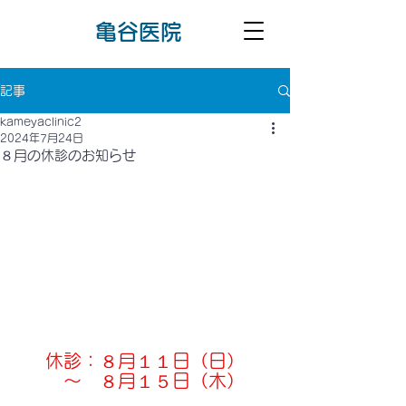
​亀谷医院
記事
kameyaclinic2
2024年7月24日
８月の休診のお知らせ
休診：８月１１日（日）
　～　８月１５日（木）