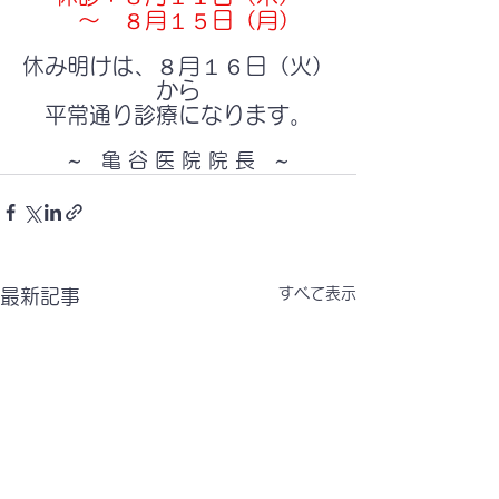
　～　８月１５日（月）
休み明けは、８月１６日（火）
から
平常通り診療になります。
~　亀 谷 医 院 院 長　~
すべて表示
最新記事