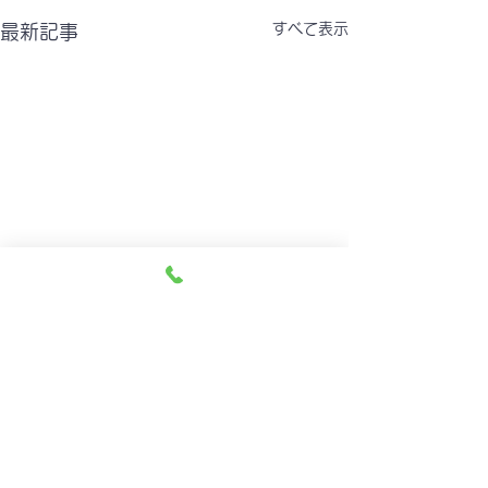
すべて表示
最新記事
令和８年7月臨時休診のお
令和８年6月診
知らせ
のお知らせ
コメント
7月11日（土）医院長出張の
6月03日（水） 
ため 休診になります。ご理
８：３０～ 