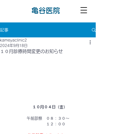
​亀谷医院
記事
kameyaclinic2
2024年9月18日
１０月診療時間変更のお知らせ
　１０月０４日（金）
午前診察　０８：３０～
　　　　１２：００