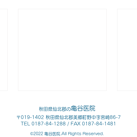
令和８年7月臨時休診のお知
令和
亀谷医院
秋田県仙北郡の
らせ
お知
〒019-1402 秋田県仙北郡美郷町野中字宮崎86-7
TEL 0187-84-1288 / FAX 0187-84-1481
7月11日（土）医院長出張のた
6月
©2022 亀谷医院.All Rights Reserved.
め 休診になります。ご理解の程
８