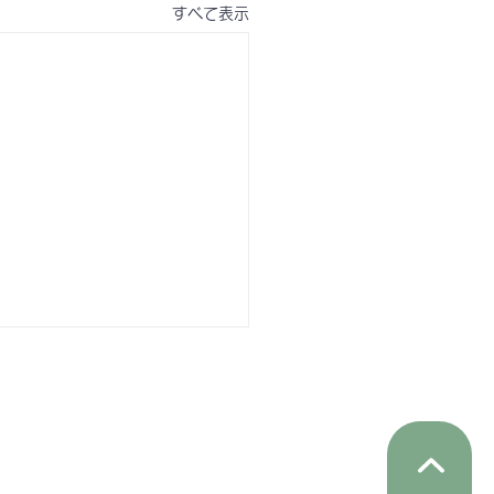
すべて表示
８年6月診療時間変更の
らせ
03日（水） 午前診察 ０
：３０～ １２：００