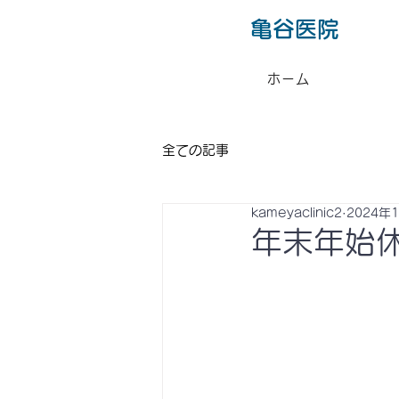
​亀谷医院
ホーム
全ての記事
kameyaclinic2
2024年
年末年始