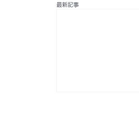
最新記事
令和８年8月お盆休みのお知
らせ
8月11日（火）～16日（日）ま
でお盆休みの為 休診とさせてい