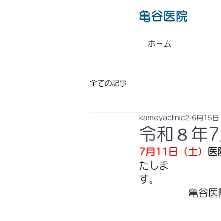
​亀谷医院
ホーム
全ての記事
kameyaclinic2
6月15日
令和８年
7月11日（土）
医
たしま
す。　　　　　　
亀谷医